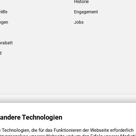
Historie
Gewindebolzen & -hülsen
Hilfe
Engagement
ungen
Jobs
rabatt
d
ENGAGEMENT
UNSERE NIEDE
 andere Technologien
Technologien, die für das Funktionieren der Webseite erforderlich