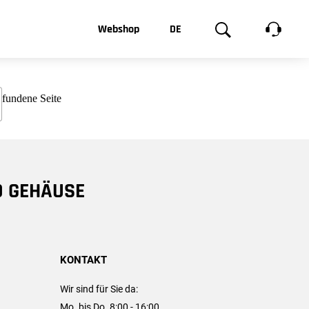
t, was Sie
Webshop
DE
te
Produktgalerie
EN
e
FR
chsen
D GEHÄUSE
KONTAKT
Wir sind für Sie da:
Mo. bis Do. 8:00 - 16:00