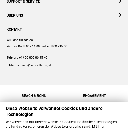
SUPPORT & SERVICE
Webshop
Kontakt
ÜBER UNS
FAQ
Unternehmen
Online-Hilfe
KONTAKT
Historie
Anleitungen
Wir sind für Sie da:
Engagement
Preise
Mo. bis Do. 8:00 - 16:00
und Fr. 8:00 - 15:00
Jobs
Mengenrabatt
Telefon:
+49 30 805 86 95 - 0
Versand
E-Mail:
service@schaeffer-ag.de
REACH & ROHS
ENGAGEMENT
Diese Webseite verwendet Cookies und andere
Technologien
Wir verwenden auf unserer Webseite Cookies und ähnliche Technologien,
die für das Funktionieren der Webseite erforderlich sind. Mit Ihrer