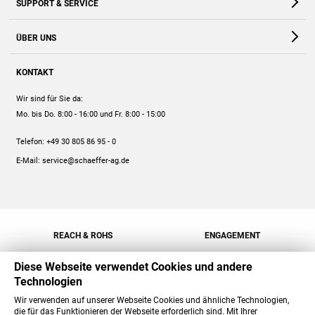
SUPPORT & SERVICE
Webshop
Kontakt
ÜBER UNS
FAQ
Unternehmen
Online-Hilfe
KONTAKT
Historie
Anleitungen
Wir sind für Sie da:
Engagement
Preise
Mo. bis Do. 8:00 - 16:00
und Fr. 8:00 - 15:00
Jobs
Mengenrabatt
Telefon:
+49 30 805 86 95 - 0
Versand
E-Mail:
service@schaeffer-ag.de
REACH & ROHS
ENGAGEMENT
Diese Webseite verwendet Cookies und andere
Technologien
Wir verwenden auf unserer Webseite Cookies und ähnliche Technologien,
die für das Funktionieren der Webseite erforderlich sind. Mit Ihrer