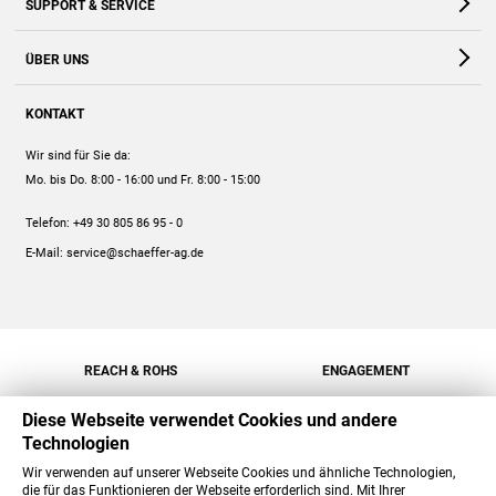
SUPPORT & SERVICE
Webshop
Kontakt
ÜBER UNS
FAQ
Unternehmen
Online-Hilfe
KONTAKT
Historie
Anleitungen
Wir sind für Sie da:
Engagement
Preise
Mo. bis Do. 8:00 - 16:00
und Fr. 8:00 - 15:00
Jobs
Mengenrabatt
Telefon:
+49 30 805 86 95 - 0
Versand
E-Mail:
service@schaeffer-ag.de
REACH & ROHS
ENGAGEMENT
Diese Webseite verwendet Cookies und andere
Technologien
Wir verwenden auf unserer Webseite Cookies und ähnliche Technologien,
die für das Funktionieren der Webseite erforderlich sind. Mit Ihrer