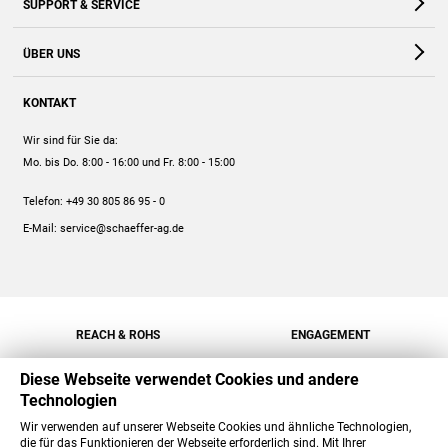
SUPPORT & SERVICE
Webshop
Kontakt
ÜBER UNS
FAQ
Unternehmen
Online-Hilfe
KONTAKT
Historie
Anleitungen
Wir sind für Sie da:
Engagement
Preise
Mo. bis Do. 8:00 - 16:00
und Fr. 8:00 - 15:00
Jobs
Mengenrabatt
Telefon:
+49 30 805 86 95 - 0
Versand
E-Mail:
service@schaeffer-ag.de
REACH & ROHS
ENGAGEMENT
Diese Webseite verwendet Cookies und andere
Technologien
Wir verwenden auf unserer Webseite Cookies und ähnliche Technologien,
die für das Funktionieren der Webseite erforderlich sind. Mit Ihrer