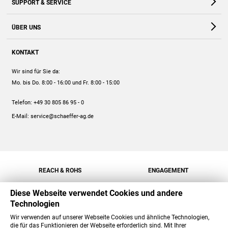
SUPPORT & SERVICE
Webshop
Kontakt
ÜBER UNS
FAQ
Unternehmen
Online-Hilfe
KONTAKT
Historie
Anleitungen
Wir sind für Sie da:
Engagement
Preise
Mo. bis Do. 8:00 - 16:00
und Fr. 8:00 - 15:00
Jobs
Mengenrabatt
Telefon:
+49 30 805 86 95 - 0
Versand
E-Mail:
service@schaeffer-ag.de
REACH & ROHS
ENGAGEMENT
Diese Webseite verwendet Cookies und andere
Technologien
Wir verwenden auf unserer Webseite Cookies und ähnliche Technologien,
die für das Funktionieren der Webseite erforderlich sind. Mit Ihrer