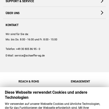
SUPPORT & SERVICE
Webshop
Kontakt
ÜBER UNS
FAQ
Unternehmen
Online-Hilfe
KONTAKT
Historie
Anleitungen
Wir sind für Sie da:
Engagement
Preise
Mo. bis Do. 8:00 - 16:00
und Fr. 8:00 - 15:00
Jobs
Mengenrabatt
Telefon:
+49 30 805 86 95 - 0
Versand
E-Mail:
service@schaeffer-ag.de
REACH & ROHS
ENGAGEMENT
Diese Webseite verwendet Cookies und andere
Technologien
Wir verwenden auf unserer Webseite Cookies und ähnliche Technologien,
die für das Funktionieren der Webseite erforderlich sind. Mit Ihrer