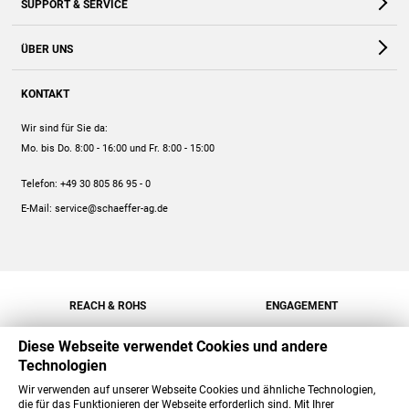
SUPPORT & SERVICE
Webshop
Kontakt
ÜBER UNS
FAQ
Unternehmen
Online-Hilfe
KONTAKT
Historie
Anleitungen
Wir sind für Sie da:
Engagement
Preise
Mo. bis Do. 8:00 - 16:00
und Fr. 8:00 - 15:00
Jobs
Mengenrabatt
Telefon:
+49 30 805 86 95 - 0
Versand
E-Mail:
service@schaeffer-ag.de
REACH & ROHS
ENGAGEMENT
Diese Webseite verwendet Cookies und andere
Technologien
Wir verwenden auf unserer Webseite Cookies und ähnliche Technologien,
die für das Funktionieren der Webseite erforderlich sind. Mit Ihrer