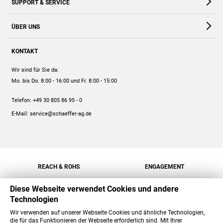
SUPPORT & SERVICE
Webshop
Kontakt
ÜBER UNS
FAQ
Unternehmen
Online-Hilfe
KONTAKT
Historie
Anleitungen
Wir sind für Sie da:
Engagement
Preise
Mo. bis Do. 8:00 - 16:00
und Fr. 8:00 - 15:00
Jobs
Mengenrabatt
Telefon:
+49 30 805 86 95 - 0
Versand
E-Mail:
service@schaeffer-ag.de
REACH & ROHS
ENGAGEMENT
Diese Webseite verwendet Cookies und andere
Technologien
Wir verwenden auf unserer Webseite Cookies und ähnliche Technologien,
die für das Funktionieren der Webseite erforderlich sind. Mit Ihrer