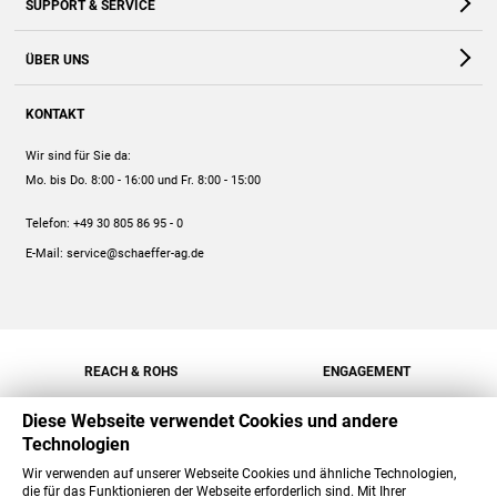
SUPPORT & SERVICE
Webshop
Kontakt
ÜBER UNS
FAQ
Unternehmen
Online-Hilfe
KONTAKT
Historie
Anleitungen
Wir sind für Sie da:
Engagement
Preise
Mo. bis Do. 8:00 - 16:00
und Fr. 8:00 - 15:00
Jobs
Mengenrabatt
Telefon:
+49 30 805 86 95 - 0
Versand
E-Mail:
service@schaeffer-ag.de
REACH & ROHS
ENGAGEMENT
Diese Webseite verwendet Cookies und andere
Technologien
Wir verwenden auf unserer Webseite Cookies und ähnliche Technologien,
die für das Funktionieren der Webseite erforderlich sind. Mit Ihrer