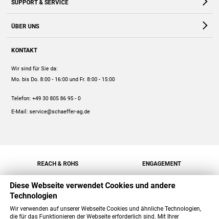
SUPPORT & SERVICE
Webshop
Kontakt
ÜBER UNS
FAQ
Unternehmen
Online-Hilfe
KONTAKT
Historie
Anleitungen
Wir sind für Sie da:
Engagement
Preise
Mo. bis Do. 8:00 - 16:00
und Fr. 8:00 - 15:00
Jobs
Mengenrabatt
Telefon:
+49 30 805 86 95 - 0
Versand
E-Mail:
service@schaeffer-ag.de
REACH & ROHS
ENGAGEMENT
Diese Webseite verwendet Cookies und andere
Technologien
Wir verwenden auf unserer Webseite Cookies und ähnliche Technologien,
die für das Funktionieren der Webseite erforderlich sind. Mit Ihrer