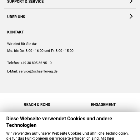
SUPPORT & SERVICE
Webshop
Kontakt
ÜBER UNS
FAQ
Unternehmen
Online-Hilfe
KONTAKT
Historie
Anleitungen
Wir sind für Sie da:
Engagement
Preise
Mo. bis Do. 8:00 - 16:00
und Fr. 8:00 - 15:00
Jobs
Mengenrabatt
Telefon:
+49 30 805 86 95 - 0
Versand
E-Mail:
service@schaeffer-ag.de
REACH & ROHS
ENGAGEMENT
Diese Webseite verwendet Cookies und andere
Technologien
Wir verwenden auf unserer Webseite Cookies und ähnliche Technologien,
die für das Funktionieren der Webseite erforderlich sind. Mit Ihrer