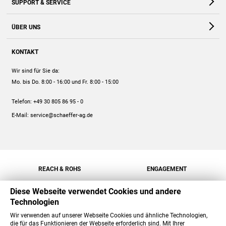
SUPPORT & SERVICE
Webshop
Kontakt
ÜBER UNS
FAQ
Unternehmen
Online-Hilfe
KONTAKT
Historie
Anleitungen
Wir sind für Sie da:
Engagement
Preise
Mo. bis Do. 8:00 - 16:00
und Fr. 8:00 - 15:00
Jobs
Mengenrabatt
Telefon:
+49 30 805 86 95 - 0
Versand
E-Mail:
service@schaeffer-ag.de
REACH & ROHS
ENGAGEMENT
Diese Webseite verwendet Cookies und andere
Technologien
Wir verwenden auf unserer Webseite Cookies und ähnliche Technologien,
die für das Funktionieren der Webseite erforderlich sind. Mit Ihrer