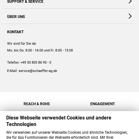
SUPPORT & SERVICE
Webshop
Kontakt
ÜBER UNS
FAQ
Unternehmen
Online-Hilfe
KONTAKT
Historie
Anleitungen
Wir sind für Sie da:
Engagement
Preise
Mo. bis Do. 8:00 - 16:00
und Fr. 8:00 - 15:00
Jobs
Mengenrabatt
Telefon:
+49 30 805 86 95 - 0
Versand
E-Mail:
service@schaeffer-ag.de
REACH & ROHS
ENGAGEMENT
Diese Webseite verwendet Cookies und andere
Technologien
Wir verwenden auf unserer Webseite Cookies und ähnliche Technologien,
die für das Funktionieren der Webseite erforderlich sind. Mit Ihrer