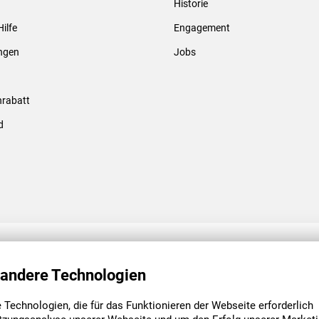
Historie
Gewindebolzen & -hülsen
Hilfe
Engagement
ungen
Jobs
rabatt
d
ENGAGEMENT
UNSERE NIEDE
 andere Technologien
Technologien, die für das Funktionieren der Webseite erforderlich