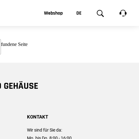
t, was Sie
Webshop
DE
te
Produktgalerie
EN
e
FR
chsen
D GEHÄUSE
KONTAKT
Wir sind für Sie da:
Mo. bis Do. 8:00 - 16:00