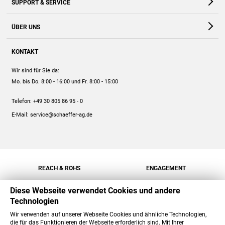
SUPPORT & SERVICE
Webshop
Kontakt
ÜBER UNS
FAQ
Unternehmen
Online-Hilfe
KONTAKT
Historie
Anleitungen
Wir sind für Sie da:
Engagement
Preise
Mo. bis Do. 8:00 - 16:00
und Fr. 8:00 - 15:00
Jobs
Mengenrabatt
Telefon:
+49 30 805 86 95 - 0
Versand
E-Mail:
service@schaeffer-ag.de
REACH & ROHS
ENGAGEMENT
Diese Webseite verwendet Cookies und andere
Technologien
Wir verwenden auf unserer Webseite Cookies und ähnliche Technologien,
die für das Funktionieren der Webseite erforderlich sind. Mit Ihrer