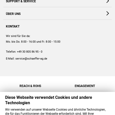
SUPPORT & SERVICE
Webshop
Kontakt
ÜBER UNS
FAQ
Unternehmen
Online-Hilfe
KONTAKT
Historie
Anleitungen
Wir sind für Sie da:
Engagement
Preise
Mo. bis Do. 8:00 - 16:00
und Fr. 8:00 - 15:00
Jobs
Mengenrabatt
Telefon:
+49 30 805 86 95 - 0
Versand
E-Mail:
service@schaeffer-ag.de
REACH & ROHS
ENGAGEMENT
Diese Webseite verwendet Cookies und andere
Technologien
Wir verwenden auf unserer Webseite Cookies und ähnliche Technologien,
die für das Funktionieren der Webseite erforderlich sind. Mit Ihrer