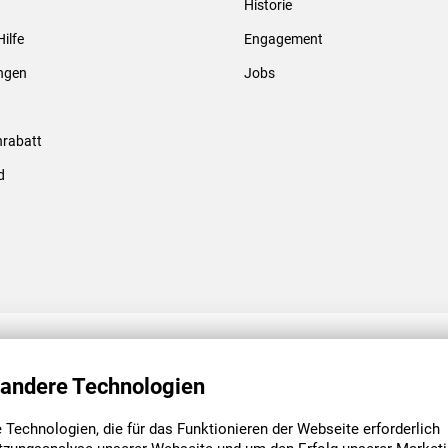
Historie
Gewindebolzen & -hülsen
Hilfe
Engagement
ungen
Jobs
rabatt
d
ENGAGEMENT
UNSERE NIEDE
 andere Technologien
Technologien, die für das Funktionieren der Webseite erforderlich