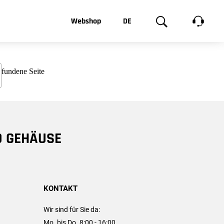
t, was Sie
Webshop
DE
te
Produktgalerie
EN
e
FR
chsen
D GEHÄUSE
KONTAKT
Wir sind für Sie da:
Mo. bis Do. 8:00 - 16:00