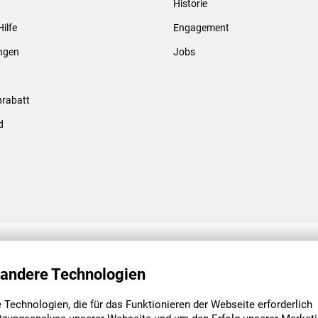
Historie
Gewindebolzen & -hülsen
Hilfe
Engagement
ungen
Jobs
rabatt
d
ENGAGEMENT
UNSERE NIEDE
 andere Technologien
Technologien, die für das Funktionieren der Webseite erforderlich