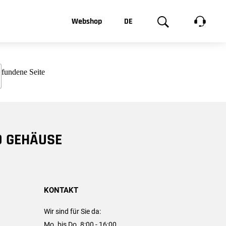
t, was Sie
Webshop
DE
te
Produktgalerie
EN
e
FR
chsen
D GEHÄUSE
KONTAKT
Wir sind für Sie da:
Mo. bis Do. 8:00 - 16:00