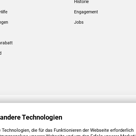
Historie
Gewindebolzen & -hülsen
Hilfe
Engagement
ungen
Jobs
rabatt
d
ENGAGEMENT
UNSERE NIEDE
 andere Technologien
Technologien, die für das Funktionieren der Webseite erforderlich