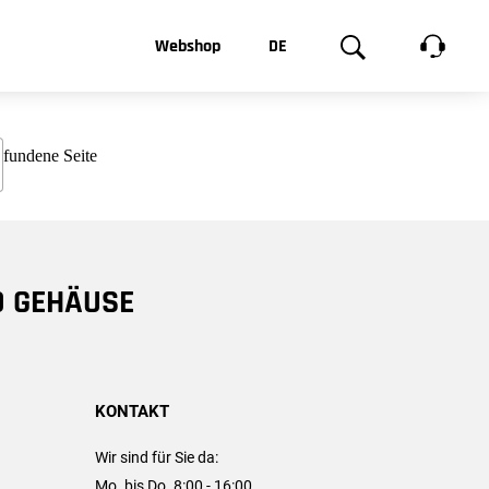
t, was Sie
Webshop
DE
te
Produktgalerie
EN
e
FR
chsen
D GEHÄUSE
KONTAKT
Wir sind für Sie da:
Mo. bis Do. 8:00 - 16:00