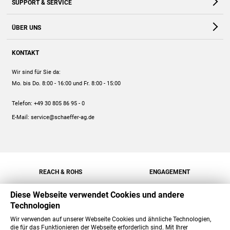
SUPPORT & SERVICE
Webshop
Kontakt
ÜBER UNS
FAQ
Unternehmen
Online-Hilfe
KONTAKT
Historie
Anleitungen
Wir sind für Sie da:
Engagement
Preise
Mo. bis Do. 8:00 - 16:00
und Fr. 8:00 - 15:00
Jobs
Mengenrabatt
Telefon:
+49 30 805 86 95 - 0
Versand
E-Mail:
service@schaeffer-ag.de
REACH & ROHS
ENGAGEMENT
Diese Webseite verwendet Cookies und andere
Technologien
Wir verwenden auf unserer Webseite Cookies und ähnliche Technologien,
die für das Funktionieren der Webseite erforderlich sind. Mit Ihrer