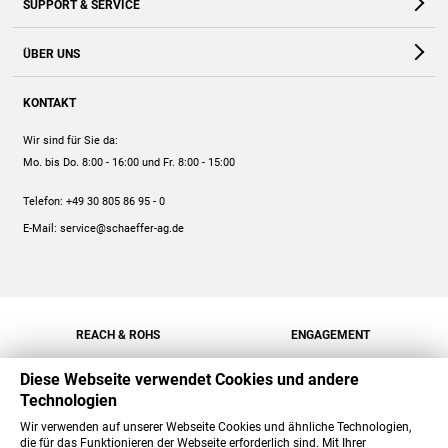
SUPPORT & SERVICE
Webshop
Kontakt
ÜBER UNS
FAQ
Unternehmen
Online-Hilfe
KONTAKT
Historie
Anleitungen
Wir sind für Sie da:
Engagement
Preise
Mo. bis Do. 8:00 - 16:00
und Fr. 8:00 - 15:00
Jobs
Mengenrabatt
Telefon:
+49 30 805 86 95 - 0
Versand
E-Mail:
service@schaeffer-ag.de
REACH & ROHS
ENGAGEMENT
Diese Webseite verwendet Cookies und andere
Technologien
Wir verwenden auf unserer Webseite Cookies und ähnliche Technologien,
die für das Funktionieren der Webseite erforderlich sind. Mit Ihrer