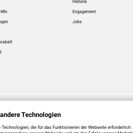
Historie
Gewindebolzen & -hülsen
Hilfe
Engagement
ungen
Jobs
rabatt
d
ENGAGEMENT
UNSERE NIEDE
 andere Technologien
Technologien, die für das Funktionieren der Webseite erforderlich