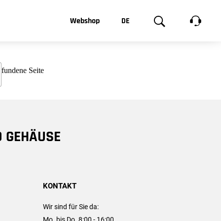
t, was Sie
Webshop
DE
te
Produktgalerie
EN
e
FR
chsen
D GEHÄUSE
KONTAKT
Wir sind für Sie da:
Mo. bis Do. 8:00 - 16:00