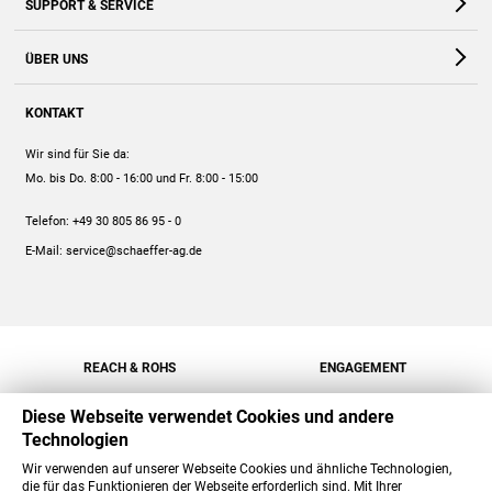
SUPPORT & SERVICE
Webshop
Kontakt
ÜBER UNS
FAQ
Unternehmen
Online-Hilfe
KONTAKT
Historie
Anleitungen
Wir sind für Sie da:
Engagement
Preise
Mo. bis Do. 8:00 - 16:00
und Fr. 8:00 - 15:00
Jobs
Mengenrabatt
Telefon:
+49 30 805 86 95 - 0
Versand
E-Mail:
service@schaeffer-ag.de
REACH & ROHS
ENGAGEMENT
Diese Webseite verwendet Cookies und andere
Technologien
Wir verwenden auf unserer Webseite Cookies und ähnliche Technologien,
die für das Funktionieren der Webseite erforderlich sind. Mit Ihrer