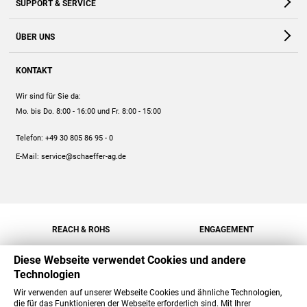
SUPPORT & SERVICE
Webshop
Kontakt
ÜBER UNS
FAQ
Unternehmen
Online-Hilfe
KONTAKT
Historie
Anleitungen
Wir sind für Sie da:
Engagement
Preise
Mo. bis Do. 8:00 - 16:00
und Fr. 8:00 - 15:00
Jobs
Mengenrabatt
Telefon:
+49 30 805 86 95 - 0
Versand
E-Mail:
service@schaeffer-ag.de
REACH & ROHS
ENGAGEMENT
Diese Webseite verwendet Cookies und andere
Technologien
Wir verwenden auf unserer Webseite Cookies und ähnliche Technologien,
die für das Funktionieren der Webseite erforderlich sind. Mit Ihrer