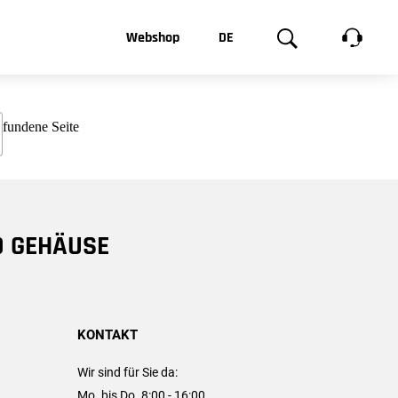
t, was Sie
Webshop
DE
te
Produktgalerie
EN
e
FR
chsen
D GEHÄUSE
KONTAKT
Wir sind für Sie da:
Mo. bis Do. 8:00 - 16:00