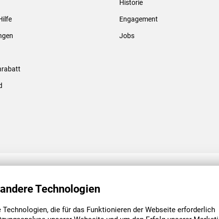
Historie
Gewindebolzen & -hülsen
Hilfe
Engagement
ungen
Jobs
rabatt
d
ENGAGEMENT
UNSERE NIEDE
 andere Technologien
Technologien, die für das Funktionieren der Webseite erforderlich