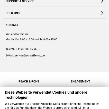
SUPPORT & SERVICE
Webshop
Kontakt
ÜBER UNS
FAQ
Unternehmen
Online-Hilfe
KONTAKT
Historie
Anleitungen
Wir sind für Sie da:
Engagement
Preise
Mo. bis Do. 8:00 - 16:00
und Fr. 8:00 - 15:00
Jobs
Mengenrabatt
Telefon:
+49 30 805 86 95 - 0
Versand
E-Mail:
service@schaeffer-ag.de
REACH & ROHS
ENGAGEMENT
Diese Webseite verwendet Cookies und andere
Technologien
Wir verwenden auf unserer Webseite Cookies und ähnliche Technologien,
die für das Funktionieren der Webseite erforderlich sind. Mit Ihrer