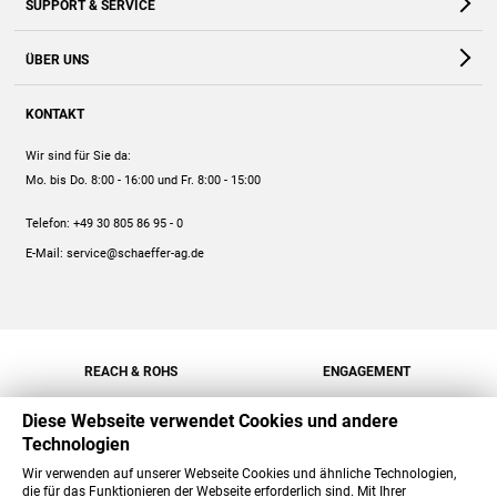
SUPPORT & SERVICE
Webshop
Kontakt
ÜBER UNS
FAQ
Unternehmen
Online-Hilfe
KONTAKT
Historie
Anleitungen
Wir sind für Sie da:
Engagement
Preise
Mo. bis Do. 8:00 - 16:00
und Fr. 8:00 - 15:00
Jobs
Mengenrabatt
Telefon:
+49 30 805 86 95 - 0
Versand
E-Mail:
service@schaeffer-ag.de
REACH & ROHS
ENGAGEMENT
Diese Webseite verwendet Cookies und andere
Technologien
Wir verwenden auf unserer Webseite Cookies und ähnliche Technologien,
die für das Funktionieren der Webseite erforderlich sind. Mit Ihrer