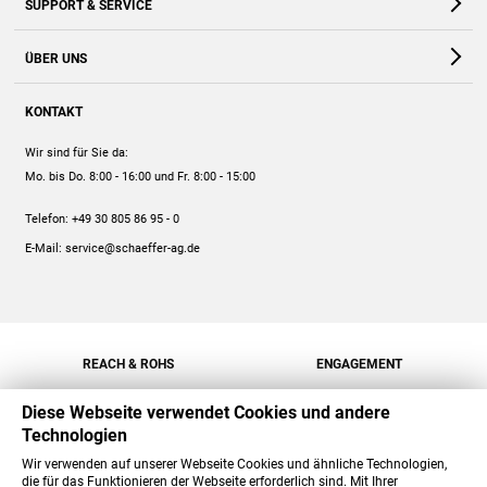
SUPPORT & SERVICE
Webshop
Kontakt
ÜBER UNS
FAQ
Unternehmen
Online-Hilfe
KONTAKT
Historie
Anleitungen
Wir sind für Sie da:
Engagement
Preise
Mo. bis Do. 8:00 - 16:00
und Fr. 8:00 - 15:00
Jobs
Mengenrabatt
Telefon:
+49 30 805 86 95 - 0
Versand
E-Mail:
service@schaeffer-ag.de
REACH & ROHS
ENGAGEMENT
Diese Webseite verwendet Cookies und andere
Technologien
Wir verwenden auf unserer Webseite Cookies und ähnliche Technologien,
die für das Funktionieren der Webseite erforderlich sind. Mit Ihrer