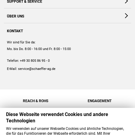
SUPPORT & SERVICE
Webshop
Kontakt
ÜBER UNS
FAQ
Unternehmen
Online-Hilfe
KONTAKT
Historie
Anleitungen
Wir sind für Sie da:
Engagement
Preise
Mo. bis Do. 8:00 - 16:00
und Fr. 8:00 - 15:00
Jobs
Mengenrabatt
Telefon:
+49 30 805 86 95 - 0
Versand
E-Mail:
service@schaeffer-ag.de
REACH & ROHS
ENGAGEMENT
Diese Webseite verwendet Cookies und andere
Technologien
Wir verwenden auf unserer Webseite Cookies und ähnliche Technologien,
die für das Funktionieren der Webseite erforderlich sind. Mit Ihrer