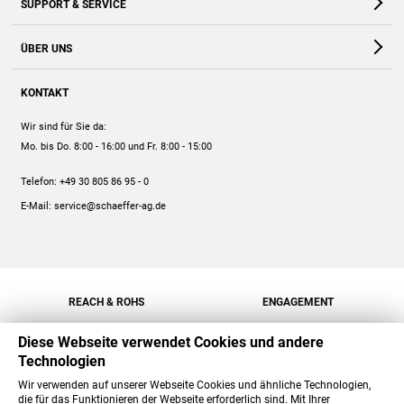
SUPPORT & SERVICE
Webshop
Kontakt
ÜBER UNS
FAQ
Unternehmen
Online-Hilfe
KONTAKT
Historie
Anleitungen
Wir sind für Sie da:
Engagement
Preise
Mo. bis Do. 8:00 - 16:00
und Fr. 8:00 - 15:00
Jobs
Mengenrabatt
Telefon:
+49 30 805 86 95 - 0
Versand
E-Mail:
service@schaeffer-ag.de
REACH & ROHS
ENGAGEMENT
Diese Webseite verwendet Cookies und andere
Technologien
Wir verwenden auf unserer Webseite Cookies und ähnliche Technologien,
die für das Funktionieren der Webseite erforderlich sind. Mit Ihrer