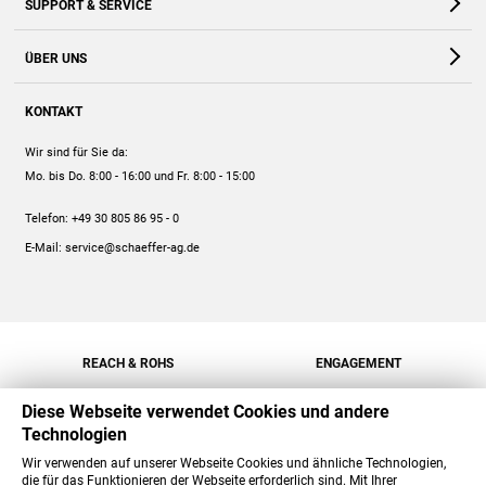
SUPPORT & SERVICE
Webshop
Kontakt
ÜBER UNS
FAQ
Unternehmen
Online-Hilfe
KONTAKT
Historie
Anleitungen
Wir sind für Sie da:
Engagement
Preise
Mo. bis Do. 8:00 - 16:00
und Fr. 8:00 - 15:00
Jobs
Mengenrabatt
Telefon:
+49 30 805 86 95 - 0
Versand
E-Mail:
service@schaeffer-ag.de
REACH & ROHS
ENGAGEMENT
Diese Webseite verwendet Cookies und andere
Technologien
Wir verwenden auf unserer Webseite Cookies und ähnliche Technologien,
die für das Funktionieren der Webseite erforderlich sind. Mit Ihrer