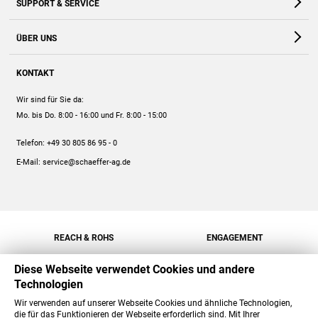
SUPPORT & SERVICE
Webshop
Kontakt
ÜBER UNS
FAQ
Unternehmen
Online-Hilfe
KONTAKT
Historie
Anleitungen
Wir sind für Sie da:
Engagement
Preise
Mo. bis Do. 8:00 - 16:00
und Fr. 8:00 - 15:00
Jobs
Mengenrabatt
Telefon:
+49 30 805 86 95 - 0
Versand
E-Mail:
service@schaeffer-ag.de
REACH & ROHS
ENGAGEMENT
Diese Webseite verwendet Cookies und andere
Technologien
Wir verwenden auf unserer Webseite Cookies und ähnliche Technologien,
die für das Funktionieren der Webseite erforderlich sind. Mit Ihrer