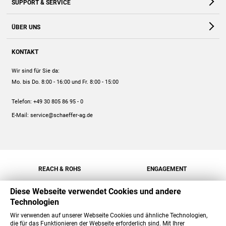
SUPPORT & SERVICE
Webshop
Kontakt
ÜBER UNS
FAQ
Unternehmen
Online-Hilfe
KONTAKT
Historie
Anleitungen
Wir sind für Sie da:
Engagement
Preise
Mo. bis Do. 8:00 - 16:00
und Fr. 8:00 - 15:00
Jobs
Mengenrabatt
Telefon:
+49 30 805 86 95 - 0
Versand
E-Mail:
service@schaeffer-ag.de
REACH & ROHS
ENGAGEMENT
Diese Webseite verwendet Cookies und andere
Technologien
Wir verwenden auf unserer Webseite Cookies und ähnliche Technologien,
die für das Funktionieren der Webseite erforderlich sind. Mit Ihrer