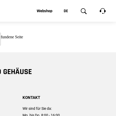
t, was Sie
Webshop
DE
te
Produktgalerie
EN
e
FR
chsen
D GEHÄUSE
KONTAKT
Wir sind für Sie da:
Mo. bis Do. 8:00 - 16:00