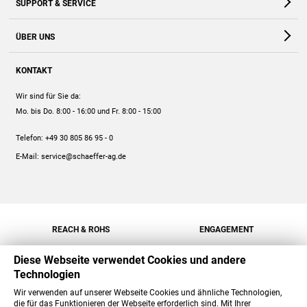
SUPPORT & SERVICE
Webshop
Kontakt
ÜBER UNS
FAQ
Unternehmen
Online-Hilfe
KONTAKT
Historie
Anleitungen
Wir sind für Sie da:
Engagement
Preise
Mo. bis Do. 8:00 - 16:00
und Fr. 8:00 - 15:00
Jobs
Mengenrabatt
Telefon:
+49 30 805 86 95 - 0
Versand
E-Mail:
service@schaeffer-ag.de
REACH & ROHS
ENGAGEMENT
Diese Webseite verwendet Cookies und andere
Technologien
Wir verwenden auf unserer Webseite Cookies und ähnliche Technologien,
die für das Funktionieren der Webseite erforderlich sind. Mit Ihrer