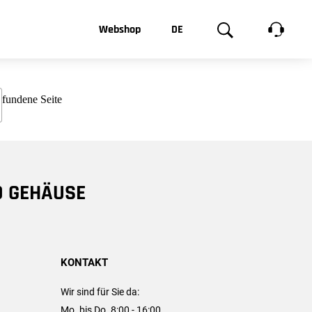
t, was Sie
Webshop
DE
te
Produktgalerie
EN
e
FR
chsen
D GEHÄUSE
KONTAKT
Wir sind für Sie da:
Mo. bis Do. 8:00 - 16:00