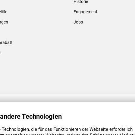
Historie
Gewindebolzen & -hülsen
Hilfe
Engagement
ungen
Jobs
rabatt
d
ENGAGEMENT
UNSERE NIEDE
 andere Technologien
Technologien, die für das Funktionieren der Webseite erforderlich