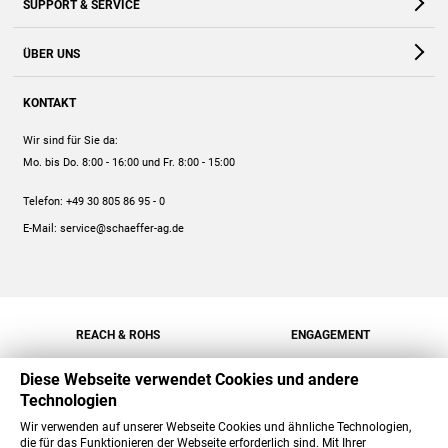
SUPPORT & SERVICE
Webshop
Kontakt
ÜBER UNS
FAQ
Unternehmen
Online-Hilfe
KONTAKT
Historie
Anleitungen
Wir sind für Sie da:
Engagement
Preise
Mo. bis Do. 8:00 - 16:00
und Fr. 8:00 - 15:00
Jobs
Mengenrabatt
Telefon:
+49 30 805 86 95 - 0
Versand
E-Mail:
service@schaeffer-ag.de
REACH & ROHS
ENGAGEMENT
Diese Webseite verwendet Cookies und andere
Technologien
Wir verwenden auf unserer Webseite Cookies und ähnliche Technologien,
die für das Funktionieren der Webseite erforderlich sind. Mit Ihrer