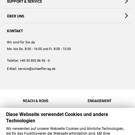
SUPPORT & SERVICE
Webshop
Kontakt
ÜBER UNS
FAQ
Unternehmen
Online-Hilfe
KONTAKT
Historie
Anleitungen
Wir sind für Sie da:
Engagement
Preise
Mo. bis Do. 8:00 - 16:00
und Fr. 8:00 - 15:00
Jobs
Mengenrabatt
Telefon:
+49 30 805 86 95 - 0
Versand
E-Mail:
service@schaeffer-ag.de
REACH & ROHS
ENGAGEMENT
Diese Webseite verwendet Cookies und andere
Technologien
Wir verwenden auf unserer Webseite Cookies und ähnliche Technologien,
die für das Funktionieren der Webseite erforderlich sind. Mit Ihrer