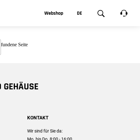
t, was Sie
Webshop
DE
te
Produktgalerie
EN
e
FR
chsen
D GEHÄUSE
KONTAKT
Wir sind für Sie da:
Mo. bis Do. 8:00 - 16:00