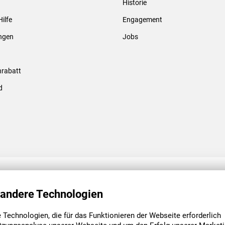
Historie
Gewindebolzen & -hülsen
Hilfe
Engagement
ungen
Jobs
rabatt
d
ENGAGEMENT
UNSERE NIEDE
 andere Technologien
Technologien, die für das Funktionieren der Webseite erforderlich