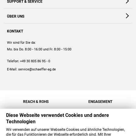
SUPPORT & SERVICE
Webshop
Kontakt
ÜBER UNS
FAQ
Unternehmen
Online-Hilfe
KONTAKT
Historie
Anleitungen
Wir sind für Sie da:
Engagement
Preise
Mo. bis Do. 8:00 - 16:00
und Fr. 8:00 - 15:00
Jobs
Mengenrabatt
Telefon:
+49 30 805 86 95 - 0
Versand
E-Mail:
service@schaeffer-ag.de
REACH & ROHS
ENGAGEMENT
Diese Webseite verwendet Cookies und andere
Technologien
Wir verwenden auf unserer Webseite Cookies und ähnliche Technologien,
die für das Funktionieren der Webseite erforderlich sind. Mit Ihrer