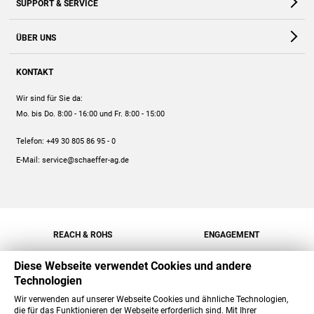
SUPPORT & SERVICE
Webshop
Kontakt
ÜBER UNS
FAQ
Unternehmen
Online-Hilfe
KONTAKT
Historie
Anleitungen
Wir sind für Sie da:
Engagement
Preise
Mo. bis Do. 8:00 - 16:00
und Fr. 8:00 - 15:00
Jobs
Mengenrabatt
Telefon:
+49 30 805 86 95 - 0
Versand
E-Mail:
service@schaeffer-ag.de
REACH & ROHS
ENGAGEMENT
Diese Webseite verwendet Cookies und andere
Technologien
Wir verwenden auf unserer Webseite Cookies und ähnliche Technologien,
die für das Funktionieren der Webseite erforderlich sind. Mit Ihrer