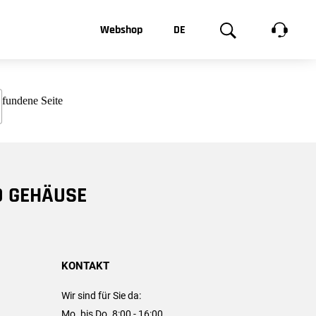
t, was Sie
Webshop
DE
te
Produktgalerie
EN
e
FR
chsen
D GEHÄUSE
KONTAKT
Wir sind für Sie da:
Mo. bis Do. 8:00 - 16:00