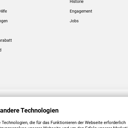
Historie
Gewindebolzen & -hülsen
Hilfe
Engagement
ungen
Jobs
rabatt
d
ENGAGEMENT
UNSERE NIEDE
 andere Technologien
Technologien, die für das Funktionieren der Webseite erforderlich