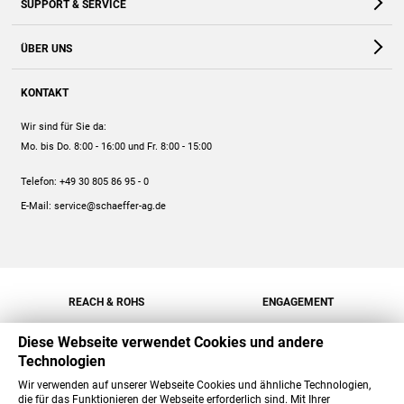
SUPPORT & SERVICE
Webshop
Kontakt
ÜBER UNS
FAQ
Unternehmen
Online-Hilfe
KONTAKT
Historie
Anleitungen
Wir sind für Sie da:
Engagement
Preise
Mo. bis Do. 8:00 - 16:00
und Fr. 8:00 - 15:00
Jobs
Mengenrabatt
Telefon:
+49 30 805 86 95 - 0
Versand
E-Mail:
service@schaeffer-ag.de
REACH & ROHS
ENGAGEMENT
Diese Webseite verwendet Cookies und andere
Technologien
Wir verwenden auf unserer Webseite Cookies und ähnliche Technologien,
die für das Funktionieren der Webseite erforderlich sind. Mit Ihrer