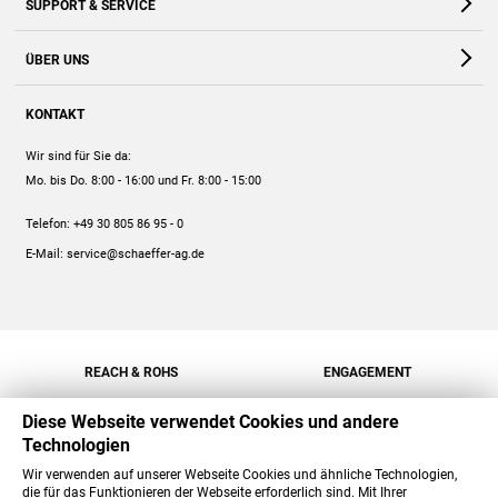
SUPPORT & SERVICE
Webshop
Kontakt
ÜBER UNS
FAQ
Unternehmen
Online-Hilfe
KONTAKT
Historie
Anleitungen
Wir sind für Sie da:
Engagement
Preise
Mo. bis Do. 8:00 - 16:00
und Fr. 8:00 - 15:00
Jobs
Mengenrabatt
Telefon:
+49 30 805 86 95 - 0
Versand
E-Mail:
service@schaeffer-ag.de
REACH & ROHS
ENGAGEMENT
Diese Webseite verwendet Cookies und andere
Technologien
Wir verwenden auf unserer Webseite Cookies und ähnliche Technologien,
die für das Funktionieren der Webseite erforderlich sind. Mit Ihrer