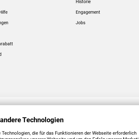
Historie
Gewindebolzen & -hülsen
Hilfe
Engagement
ungen
Jobs
rabatt
d
ENGAGEMENT
UNSERE NIEDE
 andere Technologien
Technologien, die für das Funktionieren der Webseite erforderlich