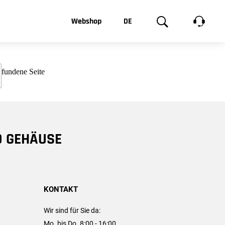
t, was Sie
Webshop
DE
te
Produktgalerie
EN
e
FR
chsen
D GEHÄUSE
KONTAKT
Wir sind für Sie da:
Mo. bis Do. 8:00 - 16:00