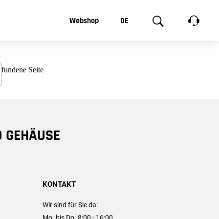
t, was Sie
Webshop
DE
te
Produktgalerie
EN
e
FR
chsen
D GEHÄUSE
KONTAKT
Wir sind für Sie da:
Mo. bis Do. 8:00 - 16:00