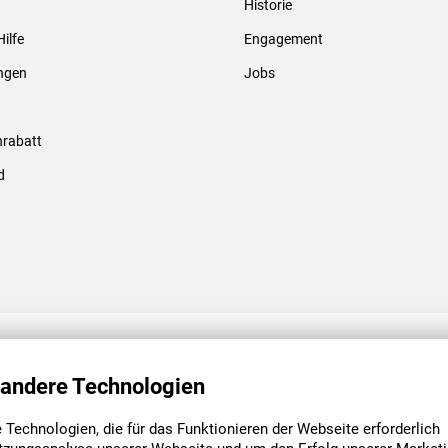
Historie
Gewindebolzen & -hülsen
Hilfe
Engagement
ungen
Jobs
rabatt
d
ENGAGEMENT
UNSERE NIEDE
 andere Technologien
Technologien, die für das Funktionieren der Webseite erforderlich