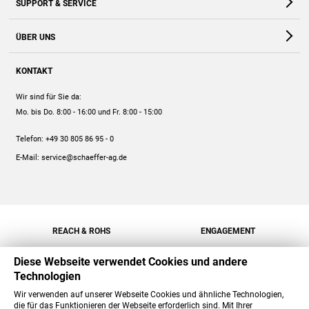
SUPPORT & SERVICE
Webshop
Kontakt
ÜBER UNS
FAQ
Unternehmen
Online-Hilfe
KONTAKT
Historie
Anleitungen
Wir sind für Sie da:
Engagement
Preise
Mo. bis Do. 8:00 - 16:00
und Fr. 8:00 - 15:00
Jobs
Mengenrabatt
Telefon:
+49 30 805 86 95 - 0
Versand
E-Mail:
service@schaeffer-ag.de
REACH & ROHS
ENGAGEMENT
Diese Webseite verwendet Cookies und andere
Technologien
Wir verwenden auf unserer Webseite Cookies und ähnliche Technologien,
die für das Funktionieren der Webseite erforderlich sind. Mit Ihrer