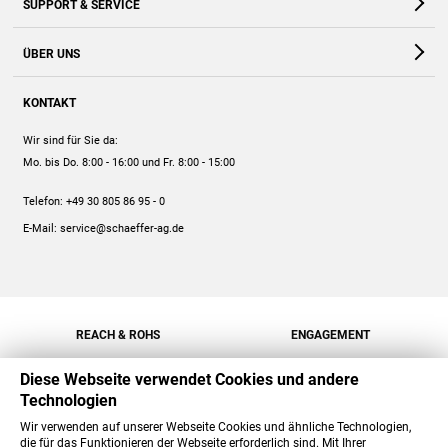
SUPPORT & SERVICE
Webshop
Kontakt
ÜBER UNS
FAQ
Unternehmen
Online-Hilfe
KONTAKT
Historie
Anleitungen
Wir sind für Sie da:
Engagement
Preise
Mo. bis Do. 8:00 - 16:00
und Fr. 8:00 - 15:00
Jobs
Mengenrabatt
Telefon:
+49 30 805 86 95 - 0
Versand
E-Mail:
service@schaeffer-ag.de
REACH & ROHS
ENGAGEMENT
Diese Webseite verwendet Cookies und andere
Technologien
Wir verwenden auf unserer Webseite Cookies und ähnliche Technologien,
die für das Funktionieren der Webseite erforderlich sind. Mit Ihrer