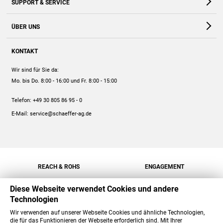
SUPPORT & SERVICE
Webshop
Kontakt
ÜBER UNS
FAQ
Unternehmen
Online-Hilfe
KONTAKT
Historie
Anleitungen
Wir sind für Sie da:
Engagement
Preise
Mo. bis Do. 8:00 - 16:00
und Fr. 8:00 - 15:00
Jobs
Mengenrabatt
Telefon:
+49 30 805 86 95 - 0
Versand
E-Mail:
service@schaeffer-ag.de
REACH & ROHS
ENGAGEMENT
Diese Webseite verwendet Cookies und andere
Technologien
Wir verwenden auf unserer Webseite Cookies und ähnliche Technologien,
die für das Funktionieren der Webseite erforderlich sind. Mit Ihrer